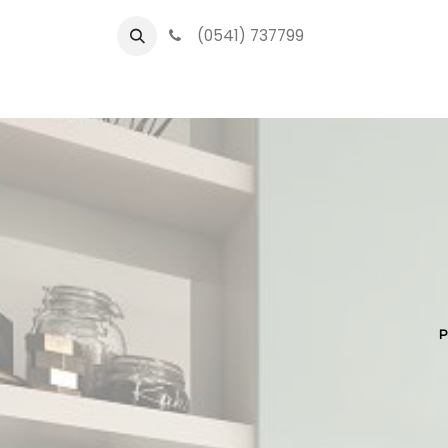
(0541) 737799
O
P