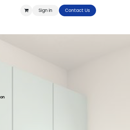
Sign in
Contact Us
op
ion