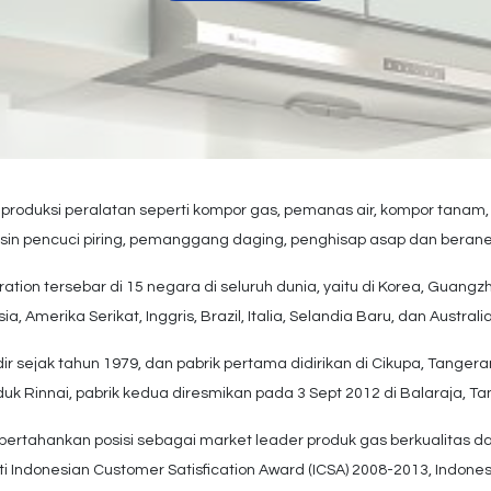
oduksi peralatan seperti kompor gas, pemanas air, kompor tanam
n pencuci piring, pemanggang daging, penghisap asap dan berane
ration tersebar di 15 negara di seluruh dunia, yaitu di Korea, Guangz
, Amerika Serikat, Inggris, Brazil, Italia, Selandia Baru, dan Australia
adir sejak tahun 1979, dan pabrik pertama didirikan di Cikupa, Tange
 Rinnai, pabrik kedua diresmikan pada 3 Sept 2012 di Balaraja, T
pertahankan posisi sebagai market leader produk gas berkualitas d
Indonesian Customer Satisfication Award (ICSA) 2008-2013, Indones