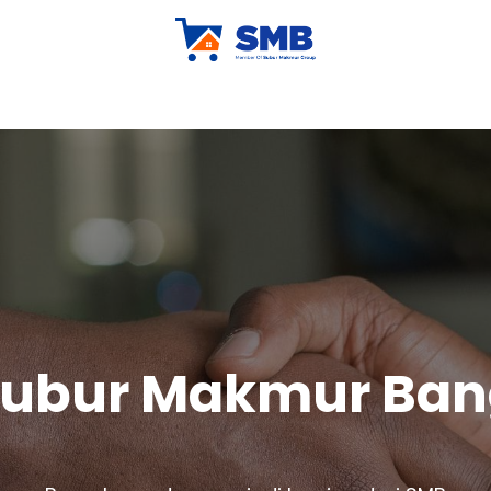
ur Company
X-Kludeal
X-Klubrand
Tips & Trick
Sh
 Subur Makmur Ba