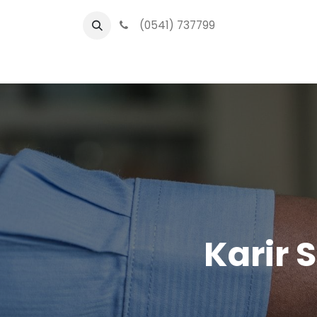
(0541) 737799
O
Karir