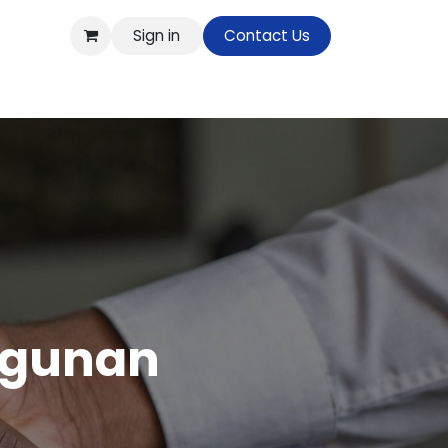
Sign in
Contact Us
op
ngunan