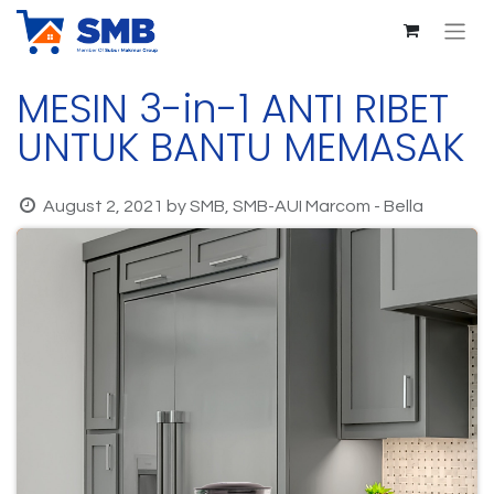
MESIN 3-in-1 ANTI RIBET
UNTUK BANTU MEMASAK
August 2, 2021
by
SMB, SMB-AUI Marcom - Bella