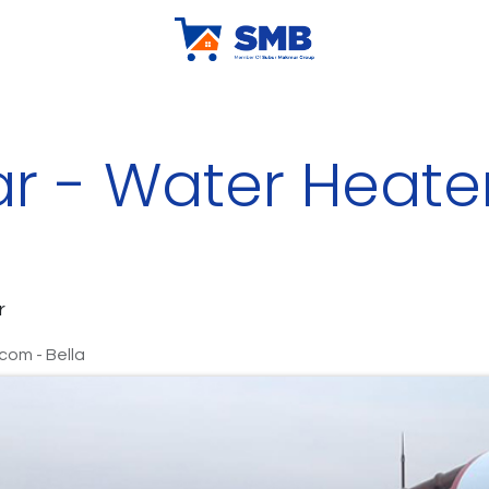
ur Company
X-Kludeal
X-Klubrand
Tips & Trick
Sh
ar - Water Heat
r
om - Bella